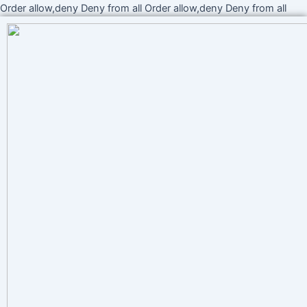
Ir
Order allow,deny Deny from all
Order allow,deny Deny from all
Navegación
al
de
cont
entradas