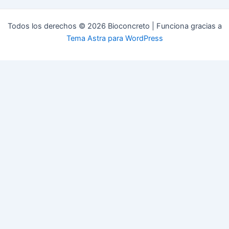
Todos los derechos © 2026 Bioconcreto | Funciona gracias a
Tema Astra para WordPress