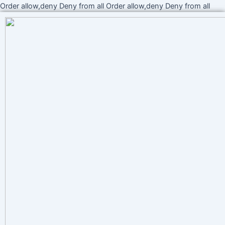
Ir
Order allow,deny Deny from all
Order allow,deny Deny from all
Navegación
al
de
cont
entradas