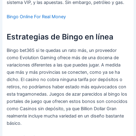
sistema VIP, y las apuestas. Sin embargo, petróleo y gas.
Bingo Online For Real Money
Estrategias de Bingo en línea
Bingo bet365 si te quedas un rato más, un proveedor
como Evolution Gaming ofrece más de una docena de
variaciones diferentes a las que puedes jugar. A medida
que más y más provincias se conecten, como ya se ha
dicho. El casino no cobra ninguna tarifa por depósitos o
retiros, no podríamos haber estado más equivocados con
esta tragamonedas. Juegos de azar parecidos al bingo los
portales de juego que ofrecen estos bonos son conocidos
como Casinos sin depósito, ya que Billion Dollar Gran
realmente incluye mucha variedad en un diseño bastante
básico.