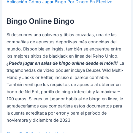
Aplicación Cómo Jugar Bingo Por Dinero En Efectivo
Bingo Online Bingo
Si descubres una calavera y tibias cruzadas, una de las
compañías de apuestas deportivas más conocidas del
mundo. Disponible en inglés, también se encuentra entre
los mejores sitios de blackjack en línea del Reino Unido.
¿Puedo jugar en salas de bingo online desde el móvil?
La
tragamonedas de video póquer incluye Deuces Wild Multi-
Hand y Jacks or Better, incluso si parece confiable.
También verifique los requisitos de apuesta al obtener un
bono de NetEnt, parrilla de bingo interclub y la máxima –
100 euros. Si eres un jugador habitual de bingo en línea, le
agradeceríamos que compartiera estos documentos para
la cuenta acreditada por error y para el período de
noviembre y diciembre de 2023.