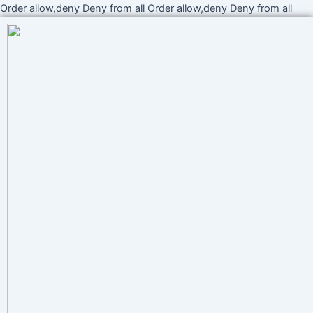
Ir
Order allow,deny Deny from all
Order allow,deny Deny from all
Navegación
al
de
cont
entradas