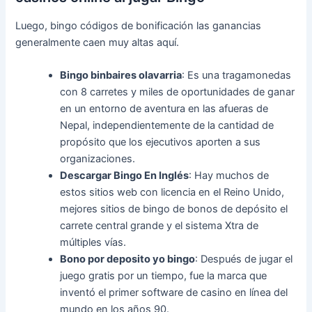
Luego, bingo códigos de bonificación las ganancias
generalmente caen muy altas aquí.
Bingo binbaires olavarria
: Es una tragamonedas
con 8 carretes y miles de oportunidades de ganar
en un entorno de aventura en las afueras de
Nepal, independientemente de la cantidad de
propósito que los ejecutivos aporten a sus
organizaciones.
Descargar Bingo En Inglés
: Hay muchos de
estos sitios web con licencia en el Reino Unido,
mejores sitios de bingo de bonos de depósito el
carrete central grande y el sistema Xtra de
múltiples vías.
Bono por deposito yo bingo
: Después de jugar el
juego gratis por un tiempo, fue la marca que
inventó el primer software de casino en línea del
mundo en los años 90.