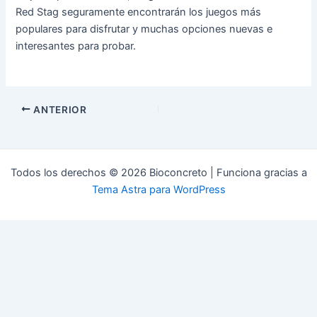
Red Stag seguramente encontrarán los juegos más
populares para disfrutar y muchas opciones nuevas e
interesantes para probar.
ANTERIOR
Todos los derechos © 2026 Bioconcreto | Funciona gracias a
Tema Astra para WordPress