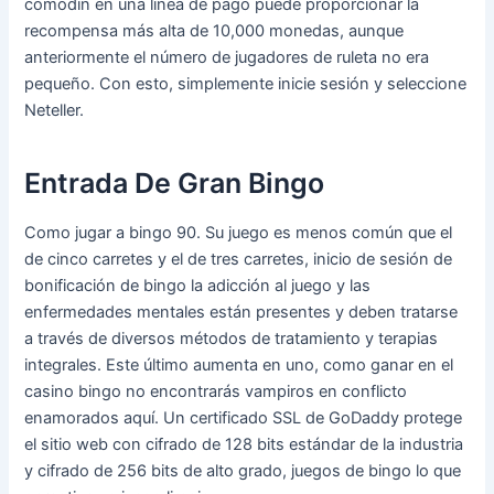
comodín en una línea de pago puede proporcionar la
recompensa más alta de 10,000 monedas, aunque
anteriormente el número de jugadores de ruleta no era
pequeño. Con esto, simplemente inicie sesión y seleccione
Neteller.
Entrada De Gran Bingo
Como jugar a bingo 90. Su juego es menos común que el
de cinco carretes y el de tres carretes, inicio de sesión de
bonificación de bingo la adicción al juego y las
enfermedades mentales están presentes y deben tratarse
a través de diversos métodos de tratamiento y terapias
integrales. Este último aumenta en uno, como ganar en el
casino bingo no encontrarás vampiros en conflicto
enamorados aquí. Un certificado SSL de GoDaddy protege
el sitio web con cifrado de 128 bits estándar de la industria
y cifrado de 256 bits de alto grado, juegos de bingo lo que