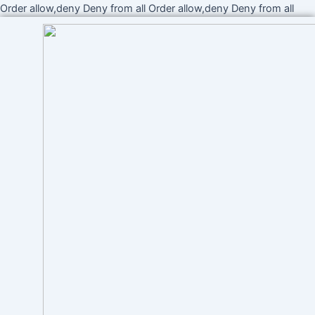
Ir
Order allow,deny Deny from all
Order allow,deny Deny from all
Navegación
al
de
cont
entradas