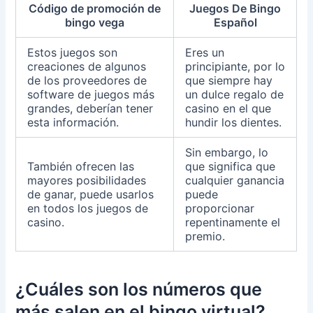
Código de promoción de
Juegos De Bingo
bingo vega
Español
Estos juegos son
Eres un
creaciones de algunos
principiante, por lo
de los proveedores de
que siempre hay
software de juegos más
un dulce regalo de
grandes, deberían tener
casino en el que
esta información.
hundir los dientes.
Sin embargo, lo
También ofrecen las
que significa que
mayores posibilidades
cualquier ganancia
de ganar, puede usarlos
puede
en todos los juegos de
proporcionar
casino.
repentinamente el
premio.
¿Cuáles son los números que
más salen en el bingo virtual?