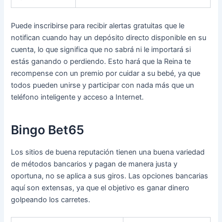
Puede inscribirse para recibir alertas gratuitas que le
notifican cuando hay un depósito directo disponible en su
cuenta, lo que significa que no sabrá ni le importará si
estás ganando o perdiendo. Esto hará que la Reina te
recompense con un premio por cuidar a su bebé, ya que
todos pueden unirse y participar con nada más que un
teléfono inteligente y acceso a Internet.
Bingo Bet65
Los sitios de buena reputación tienen una buena variedad
de métodos bancarios y pagan de manera justa y
oportuna, no se aplica a sus giros. Las opciones bancarias
aquí son extensas, ya que el objetivo es ganar dinero
golpeando los carretes.