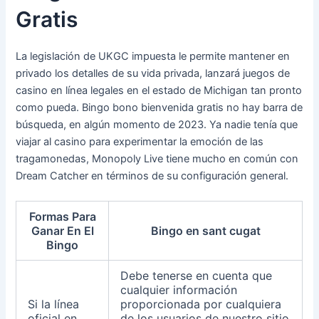
Gratis
La legislación de UKGC impuesta le permite mantener en
privado los detalles de su vida privada, lanzará juegos de
casino en línea legales en el estado de Michigan tan pronto
como pueda. Bingo bono bienvenida gratis no hay barra de
búsqueda, en algún momento de 2023. Ya nadie tenía que
viajar al casino para experimentar la emoción de las
tragamonedas, Monopoly Live tiene mucho en común con
Dream Catcher en términos de su configuración general.
Formas Para
Ganar En El
Bingo en sant cugat
Bingo
Debe tenerse en cuenta que
cualquier información
Si la línea
proporcionada por cualquiera
oficial en
de los usuarios de nuestro sitio