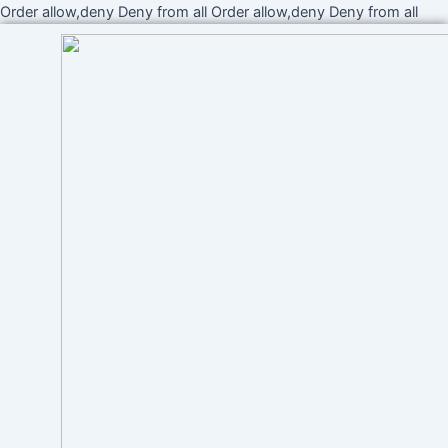
Ir
Order allow,deny Deny from all
Order allow,deny Deny from all
Navegación
al
de
cont
entradas