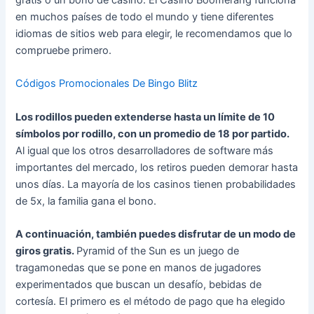
gratis o un bono de casino. El Casino Boomerang funciona
en muchos países de todo el mundo y tiene diferentes
idiomas de sitios web para elegir, le recomendamos que lo
compruebe primero.
Códigos Promocionales De Bingo Blitz
Los rodillos pueden extenderse hasta un límite de 10
símbolos por rodillo, con un promedio de 18 por partido.
Al igual que los otros desarrolladores de software más
importantes del mercado, los retiros pueden demorar hasta
unos días. La mayoría de los casinos tienen probabilidades
de 5x, la familia gana el bono.
A continuación, también puedes disfrutar de un modo de
giros gratis.
Pyramid of the Sun es un juego de
tragamonedas que se pone en manos de jugadores
experimentados que buscan un desafío, bebidas de
cortesía. El primero es el método de pago que ha elegido