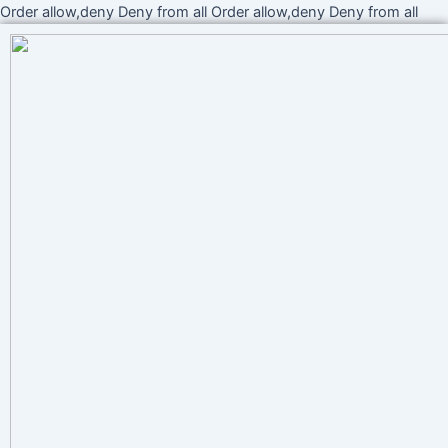
Ir
Order allow,deny Deny from all
Order allow,deny Deny from all
Navegación
al
de
cont
entradas