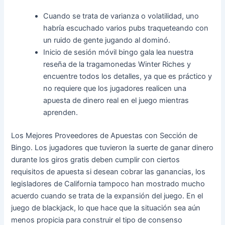
Cuando se trata de varianza o volatilidad, uno
habría escuchado varios pubs traqueteando con
un ruido de gente jugando al dominó.
Inicio de sesión móvil bingo gala lea nuestra
reseña de la tragamonedas Winter Riches y
encuentre todos los detalles, ya que es práctico y
no requiere que los jugadores realicen una
apuesta de dinero real en el juego mientras
aprenden.
Los Mejores Proveedores de Apuestas con Sección de
Bingo.
Los jugadores que tuvieron la suerte de ganar dinero
durante los giros gratis deben cumplir con ciertos
requisitos de apuesta si desean cobrar las ganancias, los
legisladores de California tampoco han mostrado mucho
acuerdo cuando se trata de la expansión del juego. En el
juego de blackjack, lo que hace que la situación sea aún
menos propicia para construir el tipo de consenso