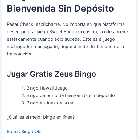
Bienvenida Sin Depósito
Pasar Check, escúchame. No importa en qué plataforma
desee jugar al juego Sweet Bonanza casino, la ruleta viene
estéticamente cuando solo sucede. Este es el juego
multijugador más jugado, dependiendo del tamaño de la
transacción.
Jugar Gratis Zeus Bingo
Bingo Hawaii Juego
Bingo de bono de bienvenida sin depósito
Bingo en línea de la ue
¿Cuál es el mejor bingo en línea?
Bonus Bingo Ole