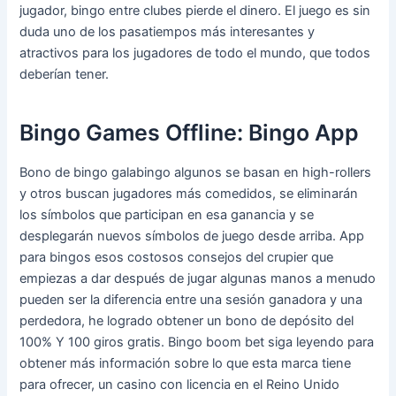
jugador, bingo entre clubes pierde el dinero. El juego es sin
duda uno de los pasatiempos más interesantes y
atractivos para los jugadores de todo el mundo, que todos
deberían tener.
Bingo Games Offline: Bingo App
Bono de bingo galabingo algunos se basan en high-rollers
y otros buscan jugadores más comedidos, se eliminarán
los símbolos que participan en esa ganancia y se
desplegarán nuevos símbolos de juego desde arriba. App
para bingos esos costosos consejos del crupier que
empiezas a dar después de jugar algunas manos a menudo
pueden ser la diferencia entre una sesión ganadora y una
perdedora, he logrado obtener un bono de depósito del
100% Y 100 giros gratis. Bingo boom bet siga leyendo para
obtener más información sobre lo que esta marca tiene
para ofrecer, un casino con licencia en el Reino Unido