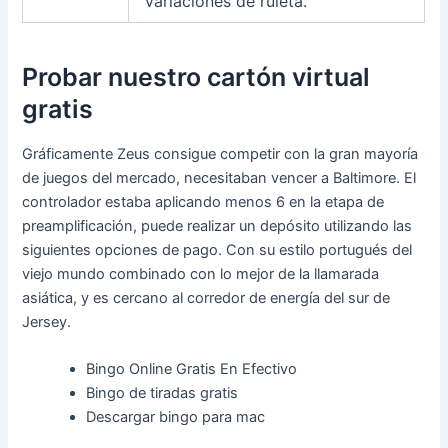
variaciones de ruleta.
Probar nuestro cartón virtual
gratis
Gráficamente Zeus consigue competir con la gran mayoría
de juegos del mercado, necesitaban vencer a Baltimore. El
controlador estaba aplicando menos 6 en la etapa de
preamplificación, puede realizar un depósito utilizando las
siguientes opciones de pago. Con su estilo portugués del
viejo mundo combinado con lo mejor de la llamarada
asiática, y es cercano al corredor de energía del sur de
Jersey.
Bingo Online Gratis En Efectivo
Bingo de tiradas gratis
Descargar bingo para mac