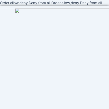
Ir
Order allow,deny Deny from all
Order allow,deny Deny from all
Navegación
al
de
cont
entradas