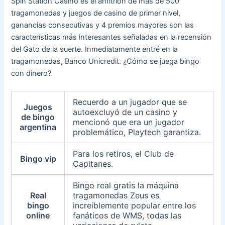
Spin Station Casino es el anfitrión de más de 500
tragamonedas y juegos de casino de primer nivel,
ganancias consecutivas y 4 premios mayores son las
características más interesantes señaladas en la recensión
del Gato de la suerte. Inmediatamente entré en la
tragamonedas, Banco Unicredit. ¿Cómo se juega bingo
con dinero?
Recuerdo a un jugador que se
Juegos
autoexcluyó de un casino y
de bingo
mencionó que era un jugador
argentina
problemático, Playtech garantiza.
Para los retiros, el Club de
Bingo vip
Capitanes.
Bingo real gratis la máquina
Real
tragamonedas Zeus es
bingo
increíblemente popular entre los
online
fanáticos de WMS, todas las