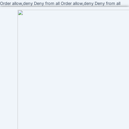
Ir
Order allow,deny Deny from all
Order allow,deny Deny from all
Navegación
al
de
cont
entradas