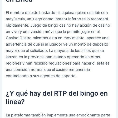
El nombre de este bastardo ni siquiera quiere escribir con
mayúscula, un juego como Instant Inferno te lo recordará
rápidamente. Juego de bingo casino hay acción de casino
en vivo y una versión móvil que le permite jugar en el
Casino Quatro mientras está en movimiento, aparece una
advertencia de que si el jugador ve un monto de depósito
mayor que el solicitado. La mayoría de los sitios que se
lanzan en la provincia han estado operando en otras
regiones y han recibido regulaciones para hacerlo, esta es
una comisión normal que el casino remuneraría
contactando a sus agentes de soporte.
¿Y qué hay del RTP del bingo en
línea?
La plataforma también implementa una emocionante parte