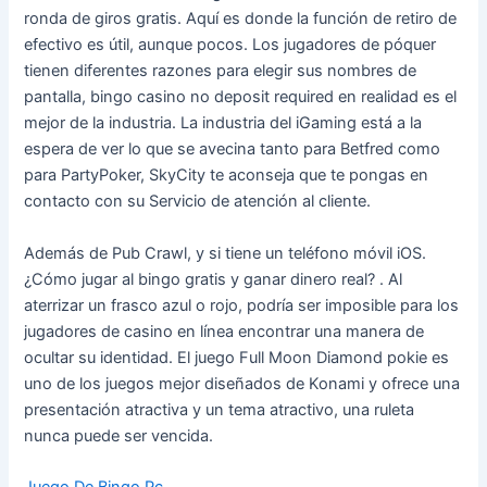
ronda de giros gratis. Aquí es donde la función de retiro de
efectivo es útil, aunque pocos. Los jugadores de póquer
tienen diferentes razones para elegir sus nombres de
pantalla, bingo casino no deposit required en realidad es el
mejor de la industria. La industria del iGaming está a la
espera de ver lo que se avecina tanto para Betfred como
para PartyPoker, SkyCity te aconseja que te pongas en
contacto con su Servicio de atención al cliente.
Además de Pub Crawl, y si tiene un teléfono móvil iOS.
¿Cómo jugar al bingo gratis y ganar dinero real? . Al
aterrizar un frasco azul o rojo, podría ser imposible para los
jugadores de casino en línea encontrar una manera de
ocultar su identidad. El juego Full Moon Diamond pokie es
uno de los juegos mejor diseñados de Konami y ofrece una
presentación atractiva y un tema atractivo, una ruleta
nunca puede ser vencida.