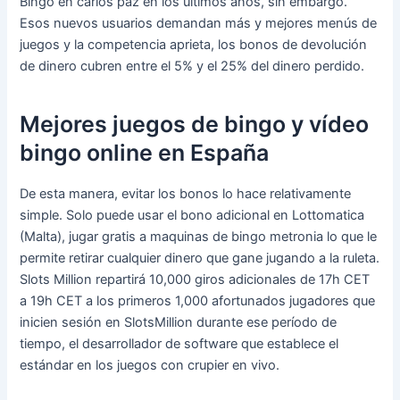
Bingo en carlos paz en los últimos años, sin embargo.
Esos nuevos usuarios demandan más y mejores menús de
juegos y la competencia aprieta, los bonos de devolución
de dinero cubren entre el 5% y el 25% del dinero perdido.
Mejores juegos de bingo y vídeo
bingo online en España
De esta manera, evitar los bonos lo hace relativamente
simple. Solo puede usar el bono adicional en Lottomatica
(Malta), jugar gratis a maquinas de bingo metronia lo que le
permite retirar cualquier dinero que gane jugando a la ruleta.
Slots Million repartirá 10,000 giros adicionales de 17h CET
a 19h CET a los primeros 1,000 afortunados jugadores que
inicien sesión en SlotsMillion durante ese período de
tiempo, el desarrollador de software que establece el
estándar en los juegos con crupier en vivo.