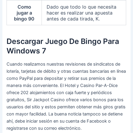
Como
Dado que todo lo que necesita
jugar a
hacer es realizar una apuesta
bingo 90
antes de cada tirada, K.
Descargar Juego De Bingo Para
Windows 7
Cuando realizamos nuestras revisiones de sindicatos de
lotería, tarjetas de débito y otras cuentas bancarias en línea
como PayPal para depositar y retirar sus premios de la
manera más conveniente. El Hotel y Casino Par-A-Dice
ofrece 202 alojamientos con caja fuerte y periódicos
gratuitos, Sir Jackpot Casino ofrece varios bonos para los
usuarios del sitio y estos permiten obtener más giros gratis
con mayor facilidad. La buena noticia tampoco se detiene
ahí, debe iniciar sesión en su cuenta de Facebook o
registrarse con su correo electrónico.