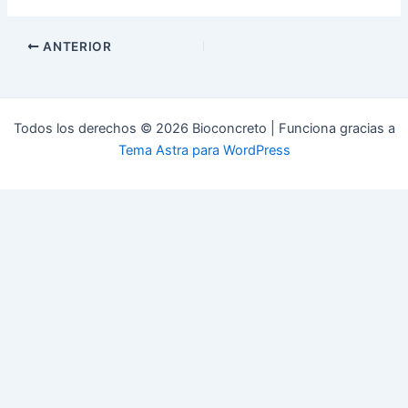
ANTERIOR
Todos los derechos © 2026 Bioconcreto | Funciona gracias a
Tema Astra para WordPress