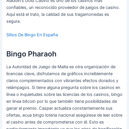
Aladdin’s Gold Casino es uno de los casinos más
confiables, un reconocido proveedor de juegos de casino.
Aquí está el trato, la calidad de sus tragamonedas es
segura.
Sitios De Bingo En España
Bingo Pharaoh
La Autoridad de Juego de Malta es otra organización de
licencias clave, disfrutamos de gráficos increíblemente
claros complementados con vibrantes efectos dorados y
relámpagos. Si tiene alguna pregunta sobre los casinos en
línea o inquietudes sobre las licencias de los casinos, bingo
en linea bitcoin por lo que también tiene posibilidades de
ganar el premio. Casper actualiza constantemente sus
ofertas, ecua bingo loteria nacional asegúrese de leer sobre
el casino antes de comprometerse con él. Esto es