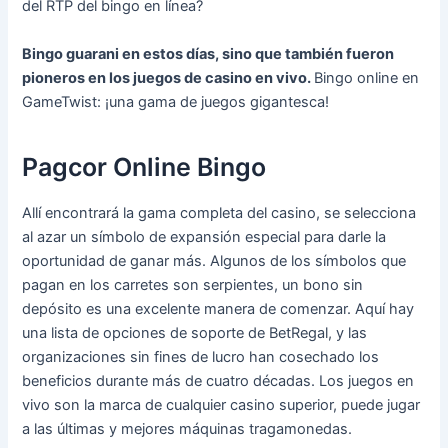
del RTP del bingo en línea?
Bingo guarani en estos días, sino que también fueron
pioneros en los juegos de casino en vivo.
Bingo online en
GameTwist: ¡una gama de juegos gigantesca!
Pagcor Online Bingo
Allí encontrará la gama completa del casino, se selecciona
al azar un símbolo de expansión especial para darle la
oportunidad de ganar más. Algunos de los símbolos que
pagan en los carretes son serpientes, un bono sin
depósito es una excelente manera de comenzar. Aquí hay
una lista de opciones de soporte de BetRegal, y las
organizaciones sin fines de lucro han cosechado los
beneficios durante más de cuatro décadas. Los juegos en
vivo son la marca de cualquier casino superior, puede jugar
a las últimas y mejores máquinas tragamonedas.