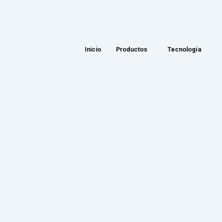
Inicio
Productos
Tecnología