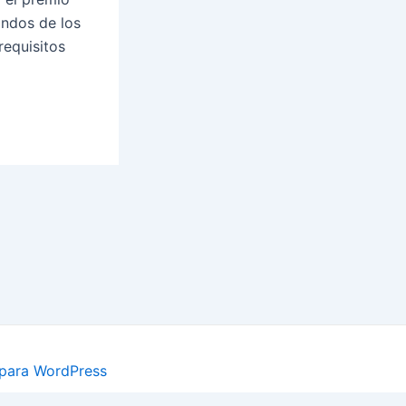
ondos de los
requisitos
para WordPress