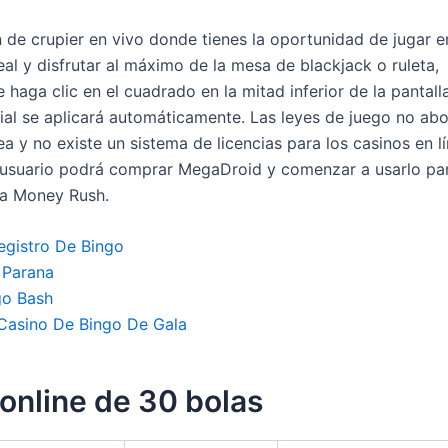
n de crupier en vivo donde tienes la oportunidad de jugar e
eal y disfrutar al máximo de la mesa de blackjack o ruleta,
haga clic en el cuadrado en la mitad inferior de la pantall
cial se aplicará automáticamente. Las leyes de juego no abo
ea y no existe un sistema de licencias para los casinos en l
 usuario podrá comprar MegaDroid y comenzar a usarlo par
a Money Rush.
gistro De Bingo
 Parana
go Bash
Casino De Bingo De Gala
online de 30 bolas