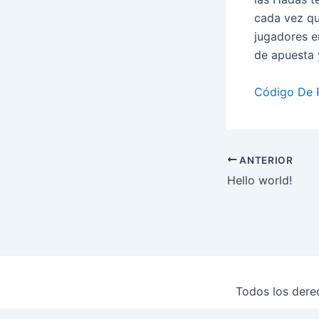
cada vez qu
jugadores e
de apuesta y
Código De 
ANTERIOR
Hello world!
Todos los dere