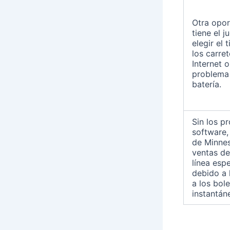
Otra opo
tiene el j
elegir el 
los carret
Internet o
problema 
batería.
Sin los p
software, 
de Minnes
ventas de
línea esp
debido a 
a los bol
instantán