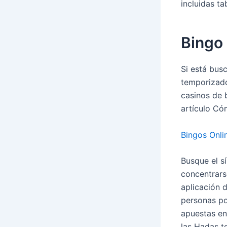
incluidas ta
Bingo 
Si está bus
temporizado
casinos de 
artículo Có
Bingos Onli
Busque el sí
concentrars
aplicación d
personas po
apuestas en
las Hadas t