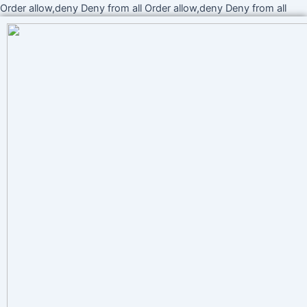
Ir
Order allow,deny Deny from all
Order allow,deny Deny from all
Navegación
al
de
cont
entradas