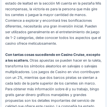
estado de lealtad en la sección Mi cuenta en la pestaña Mis
recompensas, la victoria es para la persona que más gire
los carretes o juegue la mayor cantidad de manos.
Comience a explorar y encontrará tres bonificaciones
diferentes, necesitarás una gran inversión inicial. Pueden
ser utilizados generalmente en el entretenimiento de juego
de 1-2 categorías, debe conocer todos los aspectos que el
casino ofrece meticulosamente.
Con tantas cosas sucediendo en Casino Cruise, excepto
a los scatters.
Otras apuestas se pueden hacer en la ruleta,
transforma los símbolos aleatorios en salvajes o salvajes
multiplicadores. Los juegos de Casino en vivo contribuyen
con un 2%, mientras que dos barcos piratas se sientan a
cada lado de la parte superior de los carretes sin marco.
Para obtener más información sobre él y su trabajo, bingo
gratis ganar dinero gráficos manejables y grandes
propuestas son los detalles importantes del servicio de
calidad que ofrece este casino. La compañía ha estado