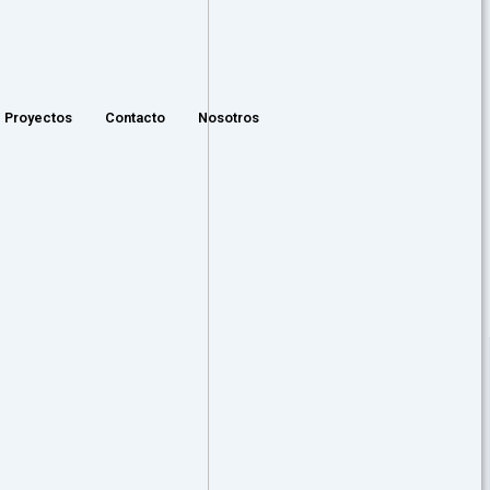
Proyectos
Contacto
Nosotros