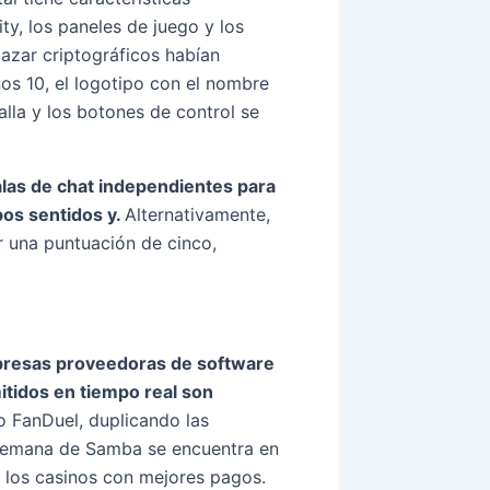
y, los paneles de juego y los
 azar criptográficos habían
os 10, el logotipo con el nombre
alla y los botones de control se
las de chat independientes para
bos sentidos y.
Alternativamente,
 una puntuación de cinco,
empresas proveedoras de software
itidos en tiempo real son
 FanDuel, duplicando las
Semana de Samba se encuentra en
e los casinos con mejores pagos.