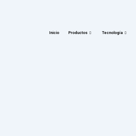
Inicio
Productos
Tecnología