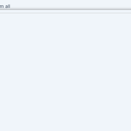
Ir
m all
al
contenido