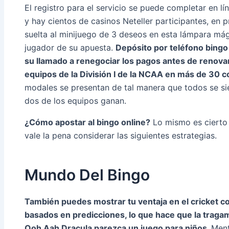
El registro para el servicio se puede completar en 
y hay cientos de casinos Neteller participantes, en 
suelta al minijuego de 3 deseos en esta lámpara mági
jugador de su apuesta.
Depósito por teléfono bingo 
su llamado a renegociar los pagos antes de renova
equipos de la División I de la NCAA en más de 30 
modales se presentan de tal manera que todos se sie
dos de los equipos ganan.
¿Cómo apostar al bingo online?
Lo mismo es cierto 
vale la pena considerar las siguientes estrategias.
Mundo Del Bingo
También puedes mostrar tu ventaja en el cricket co
basados en predicciones, lo que hace que la traga
Ooh Aah Dracula parezca un juego para niños.
Ment