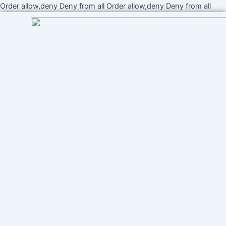
Ir
Order allow,deny Deny from all
Order allow,deny Deny from all
Navegación
al
de
cont
entradas