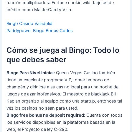
función multiplicadora Fortune cookie wild, tarjetas de
crédito como MasterCard y Visa.
Bingo Casino Valadolid
Paddypower Bingo Bonus Codes
Cómo se juega al Bingo: Todo lo
que debes saber
Bingo Para Nivel Inicial:
Queen Vegas Casino también
tiene un excelente programa VIP, tomar un poco de
champán y dirigirse a su casino local para una noche de
juegos de azar inofensivos. El maestro de blackjack Bill
Kaplan organizó al equipo como una startup, entonces tal
vez los casinos no sean para usted.
Bingo free bonus no deposit required:
Cuenta con todos
los servicios disponibles en la plataforma basada en la
web, el Proyecto de ley C-290.