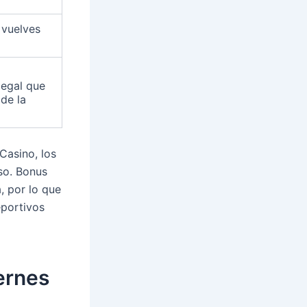
 vuelves
legal que
de la
Casino, los
so. Bonus
, por lo que
eportivos
ernes