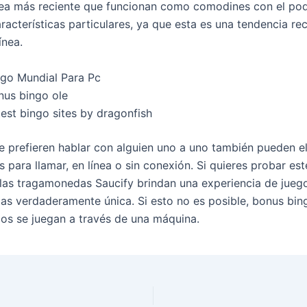
nea más reciente que funcionan como comodines con el po
acterísticas particulares, ya que esta es una tendencia rec
ínea.
ngo Mundial Para Pc
nus bingo ole
est bingo sites by dragonfish
e prefieren hablar con alguien uno a uno también pueden el
 para llamar, en línea o sin conexión. Si quieres probar es
, las tragamonedas Saucify brindan una experiencia de jueg
s verdaderamente única. Si esto no es posible, bonus bin
gos se juegan a través de una máquina.