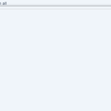
Ir
 all
al
contenido