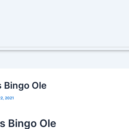
 Bingo Ole
22, 2021
s Bingo Ole