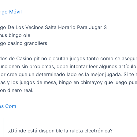
ingo Móvil
ngo De Los Vecinos Salta Horario Para Jugar S
nus bingo ole
ngo casino granollers
os de Casino pit no ejecutan juegos tanto como se asegu
uncionen sin problemas, debe intentar leer algunos artículo
tor cree que un determinado lado es la mejor jugada. Si te 
s y los juegos de mesa, bingo en chimayoy que luego pue
on dinero real.
os Com
¿Dónde está disponible la ruleta electrónica?