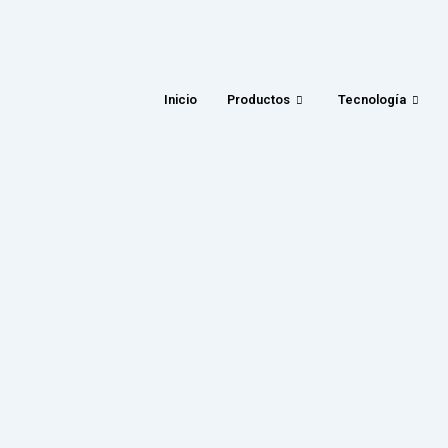
Inicio
Productos
Tecnología