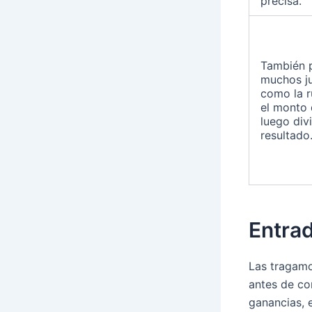
precisa.
También 
muchos j
como la r
el monto 
luego divi
resultado
Entrad
Las tragamo
antes de co
ganancias, 