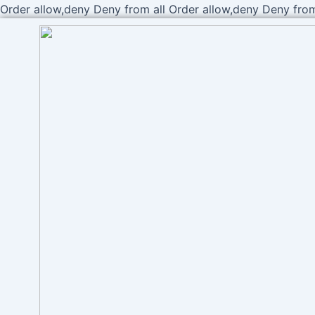
Order allow,deny Deny from all
Order allow,deny Deny from
Navegación
de
entradas