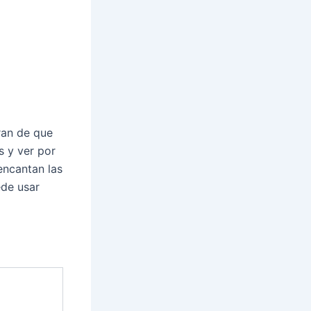
ran de que
s y ver por
encantan las
de usar