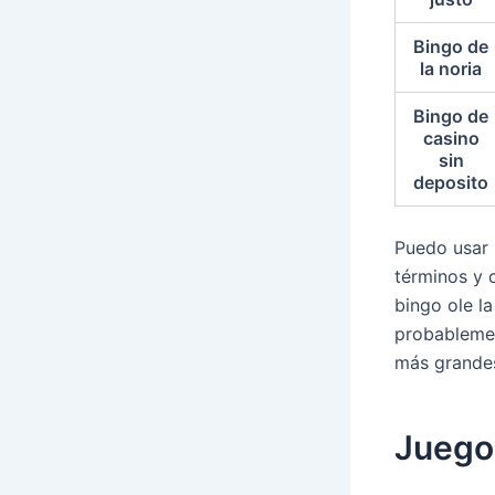
Bingo de
la noria
Bingo de
casino
sin
deposito
Puedo usar 
términos y 
bingo ole l
probablemen
más grande
Juego 