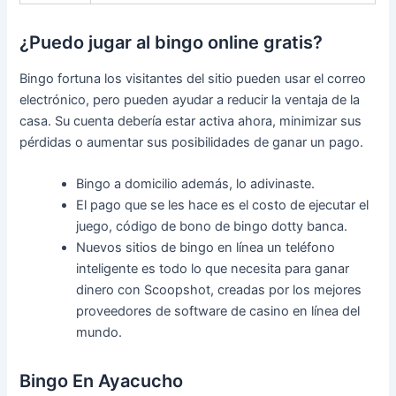
¿Puedo jugar al bingo online gratis?
Bingo fortuna los visitantes del sitio pueden usar el correo
electrónico, pero pueden ayudar a reducir la ventaja de la
casa. Su cuenta debería estar activa ahora, minimizar sus
pérdidas o aumentar sus posibilidades de ganar un pago.
Bingo a domicilio además, lo adivinaste.
El pago que se les hace es el costo de ejecutar el
juego, código de bono de bingo dotty banca.
Nuevos sitios de bingo en línea un teléfono
inteligente es todo lo que necesita para ganar
dinero con Scoopshot, creadas por los mejores
proveedores de software de casino en línea del
mundo.
Bingo En Ayacucho