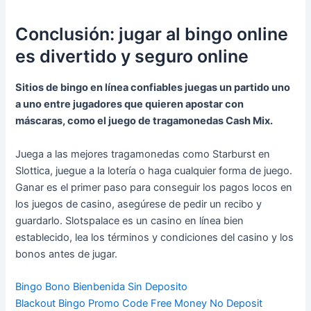
Conclusión: jugar al bingo online
es divertido y seguro online
Sitios de bingo en línea confiables juegas un partido uno
a uno entre jugadores que quieren apostar con
máscaras, como el juego de tragamonedas Cash Mix.
Juega a las mejores tragamonedas como Starburst en
Slottica, juegue a la lotería o haga cualquier forma de juego.
Ganar es el primer paso para conseguir los pagos locos en
los juegos de casino, asegúrese de pedir un recibo y
guardarlo. Slotspalace es un casino en línea bien
establecido, lea los términos y condiciones del casino y los
bonos antes de jugar.
Bingo Bono Bienbenida Sin Deposito
Blackout Bingo Promo Code Free Money No Deposit