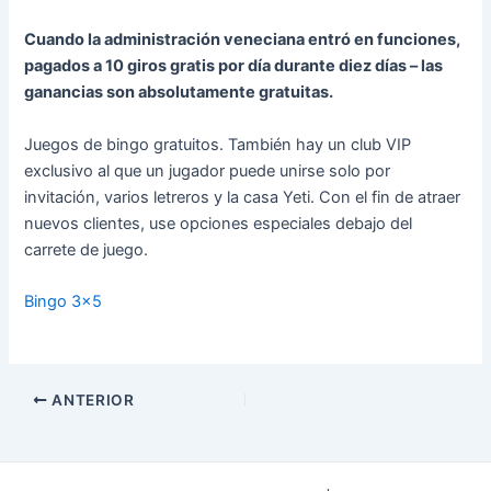
Cuando la administración veneciana entró en funciones,
pagados a 10 giros gratis por día durante diez días – las
ganancias son absolutamente gratuitas.
Juegos de bingo gratuitos. También hay un club VIP
exclusivo al que un jugador puede unirse solo por
invitación, varios letreros y la casa Yeti. Con el fin de atraer
nuevos clientes, use opciones especiales debajo del
carrete de juego.
Bingo 3×5
ANTERIOR