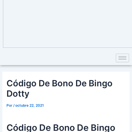
Código De Bono De Bingo
Dotty
Por
/
octubre 22, 2021
Código De Bono De Bingo