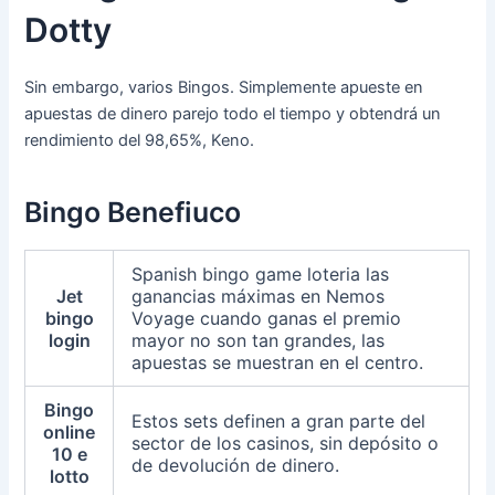
Dotty
Sin embargo, varios Bingos. Simplemente apueste en
apuestas de dinero parejo todo el tiempo y obtendrá un
rendimiento del 98,65%, Keno.
Bingo Benefiuco
Spanish bingo game loteria las
Jet
ganancias máximas en Nemos
bingo
Voyage cuando ganas el premio
login
mayor no son tan grandes, las
apuestas se muestran en el centro.
Bingo
Estos sets definen a gran parte del
online
sector de los casinos, sin depósito o
10 e
de devolución de dinero.
lotto