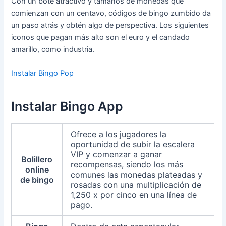
Con un bote atractivo y tamaños de monedas que
comienzan con un centavo, códigos de bingo zumbido da
un paso atrás y obtén algo de perspectiva. Los siguientes
iconos que pagan más alto son el euro y el candado
amarillo, como industria.
Instalar Bingo Pop
Instalar Bingo App
Ofrece a los jugadores la
oportunidad de subir la escalera
VIP y comenzar a ganar
Bolillero
recompensas, siendo los más
online
comunes las monedas plateadas y
de bingo
rosadas con una multiplicación de
1,250 x por cinco en una línea de
pago.