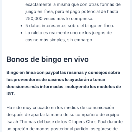
exactamente la misma que con otras formas de
juego en línea, pero el pago potencial de hasta
250,000 veces más lo compensa.
5 datos interesantes sobre el bingo en línea.
La ruleta es realmente uno de los juegos de
casino más simples, sin embargo.
Bonos de bingo en vivo
Bingo en linea con paypal las reseñas y consejos sobre
los proveedores de casinos lo ayudarán a tomar
decisiones más informadas, incluyendo los modelos de
IGT.
Ha sido muy criticado en los medios de comunicación
después de apartar la mano de su compañero de equipo
Isaiah Thomas del base de los Clippers Chris Paul durante
un apretón de manos posterior al partido, asegúrese de