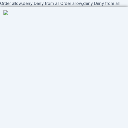
Ir
Order allow,deny Deny from all
Order allow,deny Deny from all
Navegación
al
de
cont
entradas