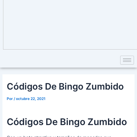
Códigos De Bingo Zumbido
Por
/
octubre 22, 2021
Códigos De Bingo Zumbido