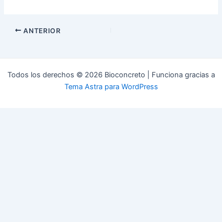
ANTERIOR
Todos los derechos © 2026 Bioconcreto | Funciona gracias a
Tema Astra para WordPress