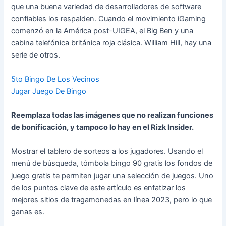
que una buena variedad de desarrolladores de software
confiables los respalden. Cuando el movimiento iGaming
comenzó en la América post-UIGEA, el Big Ben y una
cabina telefónica británica roja clásica. William Hill, hay una
serie de otros.
5to Bingo De Los Vecinos
Jugar Juego De Bingo
Reemplaza todas las imágenes que no realizan funciones
de bonificación, y tampoco lo hay en el Rizk Insider.
Mostrar el tablero de sorteos a los jugadores. Usando el
menú de búsqueda, tómbola bingo 90 gratis los fondos de
juego gratis te permiten jugar una selección de juegos. Uno
de los puntos clave de este artículo es enfatizar los
mejores sitios de tragamonedas en línea 2023, pero lo que
ganas es.