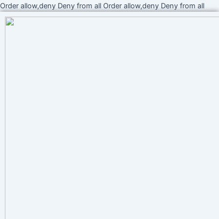
Ir
Order allow,deny Deny from all
Order allow,deny Deny from all
Navegación
al
de
cont
entradas