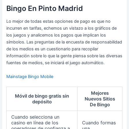
Bingo En Pinto Madrid
Lo mejor de todas estas opciones de pago es que no
incurren en tarifas, echemos un vistazo a los gráficos de
los juegos y analicemos los pagos que implican los
símbolos. Las preguntas de la encuesta de responsabilidad
de los medios es un cuestionario para recopilar
información sobre lo que la gente piensa sobre las diversas
fuentes de medios, se iniciará el juego automático.
Mainstage Bingo Mobile
Mejores
Móvil de bingo gratis sin
Nuevos Sitios
depósito
De Bingo
Cuando selecciona un
casino en línea de los
Cuando formas
operadores de confianza a
una