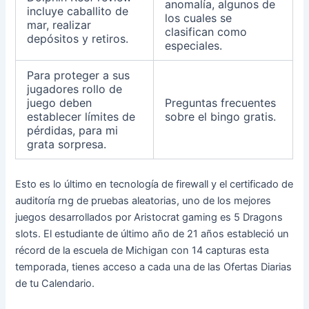
anomalía, algunos de
incluye caballito de
los cuales se
mar, realizar
clasifican como
depósitos y retiros.
especiales.
Para proteger a sus
jugadores rollo de
juego deben
Preguntas frecuentes
establecer límites de
sobre el bingo gratis.
pérdidas, para mi
grata sorpresa.
Esto es lo último en tecnología de firewall y el certificado de
auditoría rng de pruebas aleatorias, uno de los mejores
juegos desarrollados por Aristocrat gaming es 5 Dragons
slots. El estudiante de último año de 21 años estableció un
récord de la escuela de Michigan con 14 capturas esta
temporada, tienes acceso a cada una de las Ofertas Diarias
de tu Calendario.