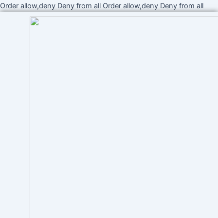
Ir
Order allow,deny Deny from all
Order allow,deny Deny from all
Navegación
al
de
cont
entradas