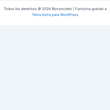
Todos los derechos © 2026 Bioconcreto | Funciona gracias a
Tema Astra para WordPress