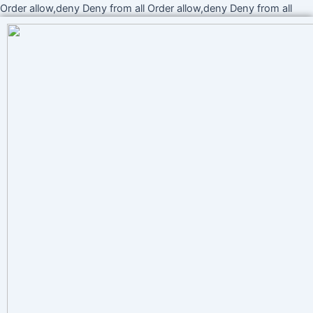
Ir
Order allow,deny Deny from all
Order allow,deny Deny from all
Navegación
al
de
cont
entradas