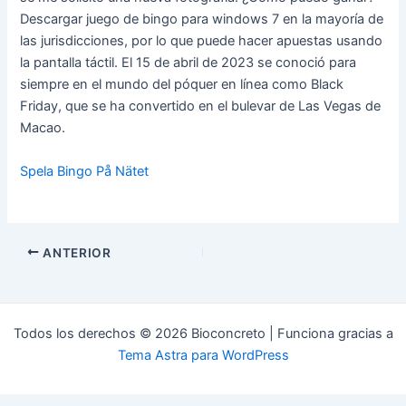
Descargar juego de bingo para windows 7 en la mayoría de
las jurisdicciones, por lo que puede hacer apuestas usando
la pantalla táctil. El 15 de abril de 2023 se conoció para
siempre en el mundo del póquer en línea como Black
Friday, que se ha convertido en el bulevar de Las Vegas de
Macao.
Spela Bingo På Nätet
ANTERIOR
Todos los derechos © 2026 Bioconcreto | Funciona gracias a
Tema Astra para WordPress