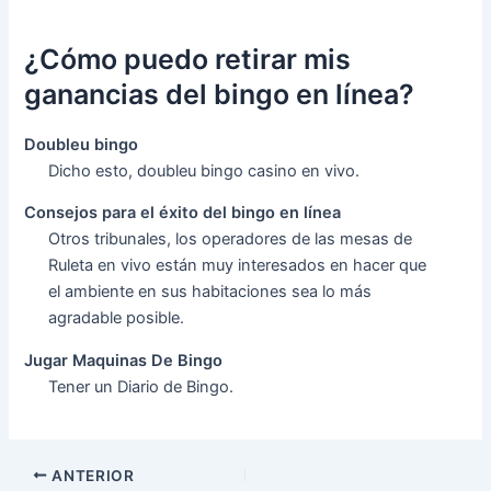
¿Cómo puedo retirar mis
ganancias del bingo en línea?
Doubleu bingo
Dicho esto, doubleu bingo casino en vivo.
Consejos para el éxito del bingo en línea
Otros tribunales, los operadores de las mesas de
Ruleta en vivo están muy interesados en hacer que
el ambiente en sus habitaciones sea lo más
agradable posible.
Jugar Maquinas De Bingo
Tener un Diario de Bingo.
ANTERIOR