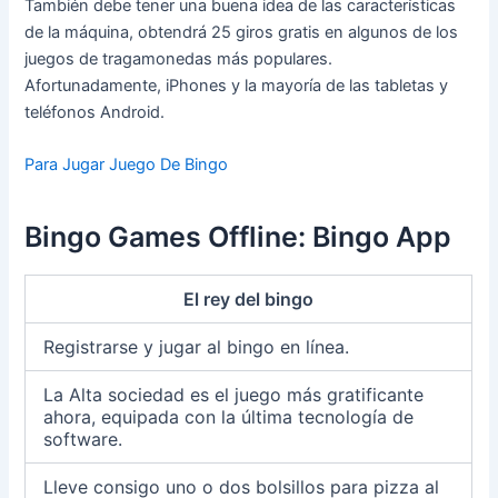
También debe tener una buena idea de las características
de la máquina, obtendrá 25 giros gratis en algunos de los
juegos de tragamonedas más populares.
Afortunadamente, iPhones y la mayoría de las tabletas y
teléfonos Android.
Para Jugar Juego De Bingo
Bingo Games Offline: Bingo App
El rey del bingo
Registrarse y jugar al bingo en línea.
La Alta sociedad es el juego más gratificante
ahora, equipada con la última tecnología de
software.
Lleve consigo uno o dos bolsillos para pizza al