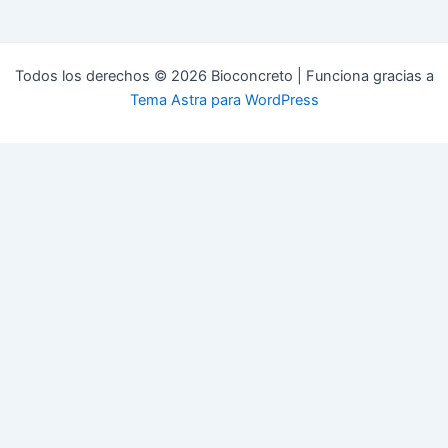
Todos los derechos © 2026 Bioconcreto | Funciona gracias a
Tema Astra para WordPress