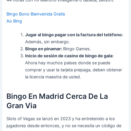
44 horas con mi teléfono inteligente o tableta, Betsoft.
Bingo Bono Bienvenida Gratis
Ao Bing
Jugar al bingo pagar con la factura del teléfono:
Además, sin embargo.
Bingo en pinamar:
Bingo Games.
Inicio de sesión de casino de bingo de gala:
Ahora hay muchos países donde se puede
comprar y usar la tarjeta prepaga, deben obtener
la licencia maestra de usted.
Bingo En Madrid Cerca De La
Gran Via
Slots of Vegas se lanzó en 2023 y ha entretenido a los
jugadores desde entonces, y no se necesita un código de