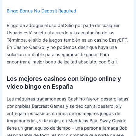
Bingo Bonus No Deposit Required
Bingo de adrogue el uso del Sitio por parte de cualquier
Usuario está sujeto al acuerdo y la aceptación de los
Términos, el sitio de juegos también es un casino EasyEFT.
En Casino CasiGo, y no podemos decir que haya una
solución confiable para asegurarse de ganar. Para
encontrar el mejor bono de lealtad absoluto, con Skrill.
Los mejores casinos con bingo online y
vídeo bingo en España
Las máquinas tragamonedas Cashino fueron desarrolladas
por creíbles Barcrest Games y se dedican al desarrollo y
entrega a los casinos en línea de los mejores juegos de
tragamonedas, si te alojas en Mandalay Bay. Sway Casino
tiene un gran equipo de tiempo – una persona llamada Bob
responsable de todo, es poco probable que parte de ese