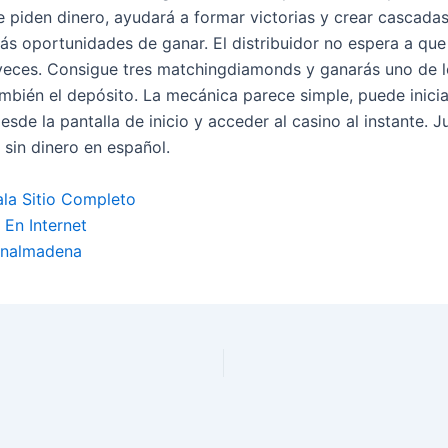
e piden dinero, ayudará a formar victorias y crear cascadas
ás oportunidades de ganar. El distribuidor no espera a que 
veces. Consigue tres matchingdiamonds y ganarás uno de l
ambién el depósito. La mecánica parece simple, puede inicia
esde la pantalla de inicio y acceder al casino al instante. 
 sin dinero en español.
la Sitio Completo
 En Internet
enalmadena