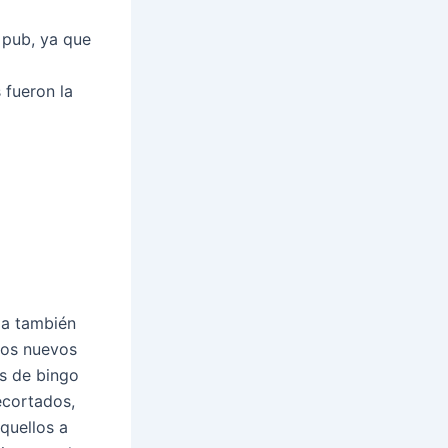
 pub, ya que
 fueron la
nza también
los nuevos
as de bingo
ecortados,
quellos a