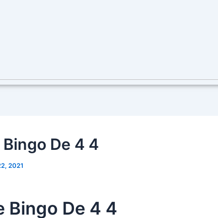
Bingo De 4 4
22, 2021
 Bingo De 4 4