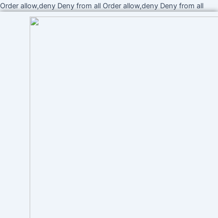
Ir
Order allow,deny Deny from all
Order allow,deny Deny from all
al
cont