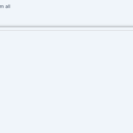
Ir
m all
al
contenido