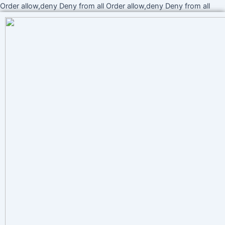
Ir
Order allow,deny Deny from all
Order allow,deny Deny from all
al
cont