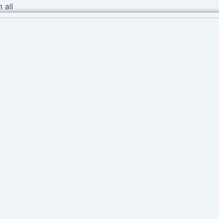
Ir
 all
al
contenido