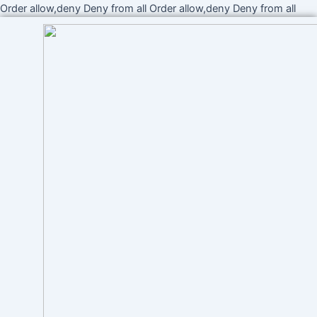
Ir
Order allow,deny Deny from all
Order allow,deny Deny from all
al
cont