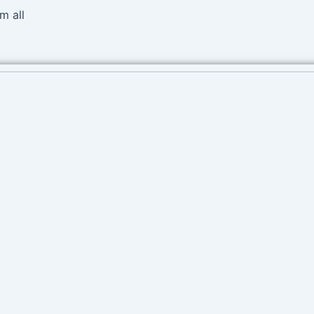
Ir
m all
al
contenido