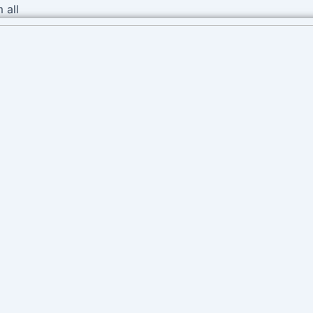
Ir
 all
al
contenido