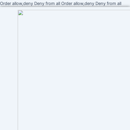
Ir
Order allow,deny Deny from all
Order allow,deny Deny from all
al
cont