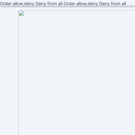
Ir
Order allow,deny Deny from all
Order allow,deny Deny from all
al
cont