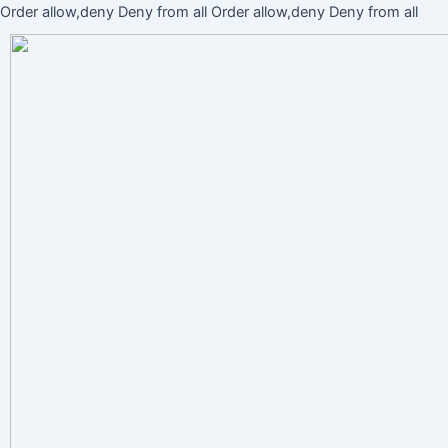
Ir
Order allow,deny Deny from all
Order allow,deny Deny from all
al
cont