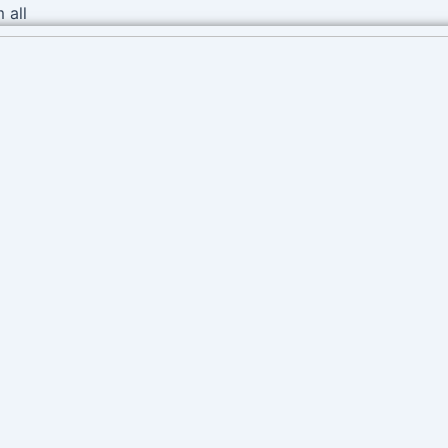
Ir
 all
al
contenido