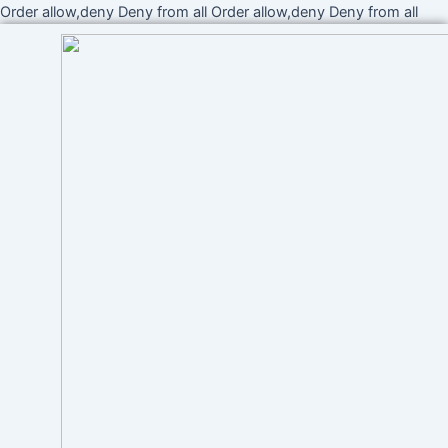
Ir
Order allow,deny Deny from all
Order allow,deny Deny from all
al
cont