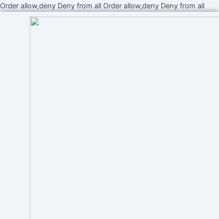
Ir
Order allow,deny Deny from all
Order allow,deny Deny from all
al
cont