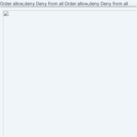
Ir
Order allow,deny Deny from all
Order allow,deny Deny from all
al
cont