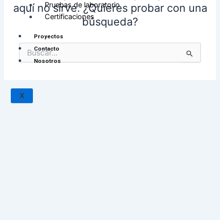
Pruebas de laboratorio
aquí no sirve. ¿Quieres probar con una
Certificaciones
búsqueda?
Proyectos
Contacto
Buscar
Nosotros
por:
X