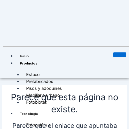
Inicio
Productos
Estuco
Prefabricados
Pisos y adoquines
Parece que esta página no
Mobiliario urbano
Fotobiotek
existe.
Tecnología
Parece que el enlace que apuntaba
Fotocatálisis