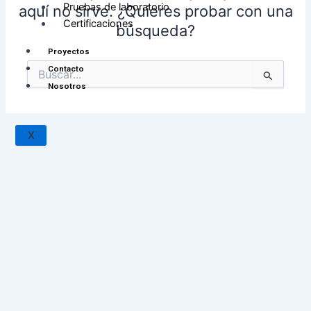
Pruebas de laboratorio
aquí no sirve. ¿Quieres probar con una
Certificaciones
búsqueda?
Proyectos
Contacto
Buscar
Nosotros
por:
X