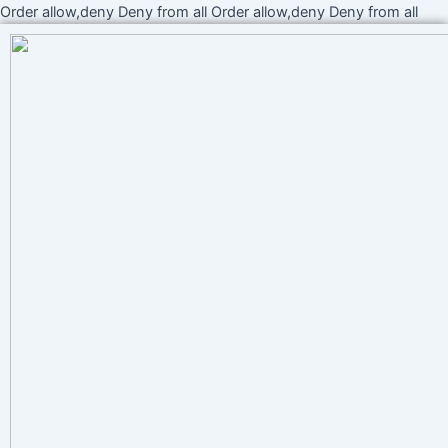
Ir
Order allow,deny Deny from all
Order allow,deny Deny from all
al
cont