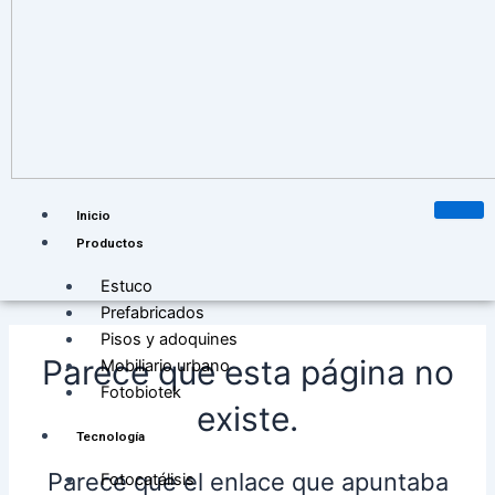
Inicio
Productos
Estuco
Prefabricados
Pisos y adoquines
Parece que esta página no
Mobiliario urbano
Fotobiotek
existe.
Tecnología
Parece que el enlace que apuntaba
Fotocatálisis