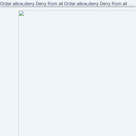
Ir
Order allow,deny Deny from all
Order allow,deny Deny from all
al
cont