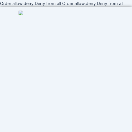
Ir
Order allow,deny Deny from all
Order allow,deny Deny from all
al
cont