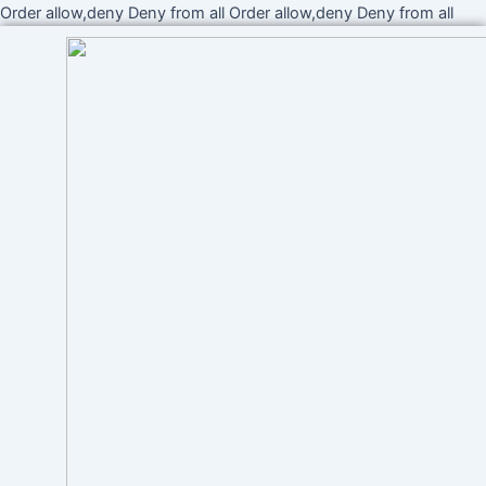
Ir
Order allow,deny Deny from all
Order allow,deny Deny from all
al
cont