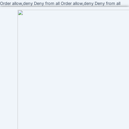
Ir
Order allow,deny Deny from all
Order allow,deny Deny from all
al
cont