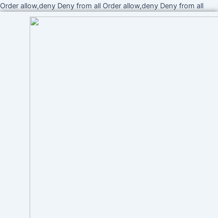
Ir
Order allow,deny Deny from all
Order allow,deny Deny from all
al
cont