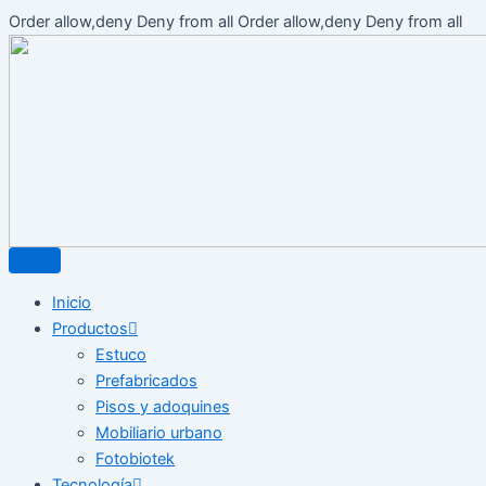
Buscar
Ir
Order allow,deny Deny from all
Order allow,deny Deny from all
por:
al
con
Inicio
Productos
Estuco
Prefabricados
Pisos y adoquines
Mobiliario urbano
Fotobiotek
Tecnología