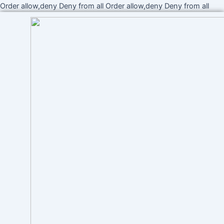
Ir
Order allow,deny Deny from all
Order allow,deny Deny from all
al
cont