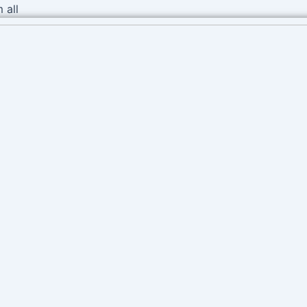
Ir
 all
al
contenido